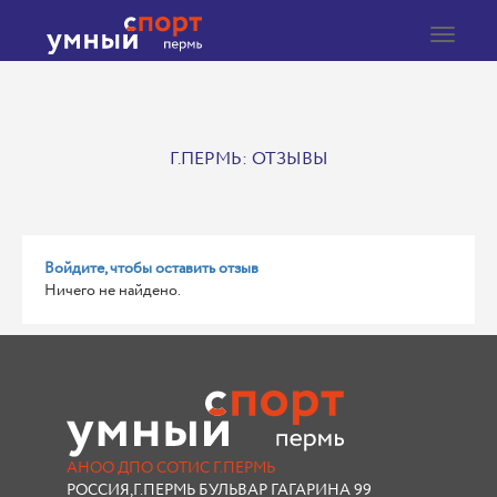
Toggle
navigat
Г.ПЕРМЬ: ОТЗЫВЫ
Войдите, чтобы оставить отзыв
Ничего не найдено.
АНОО ДПО СОТИС Г.ПЕРМЬ
РОССИЯ,Г.ПЕРМЬ БУЛЬВАР ГАГАРИНА 99