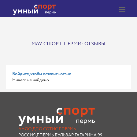
Toggle
navigat
МАУ СШОР Г. ПЕРМИ: ОТЗЫВЫ
Войдите, чтобы оставить отзыв
Ничего не найдено.
АНОО ДПО СОТИС Г.ПЕРМЬ
РОССИЯ,Г.ПЕРМЬ БУЛЬВАР ГАГАРИНА 99