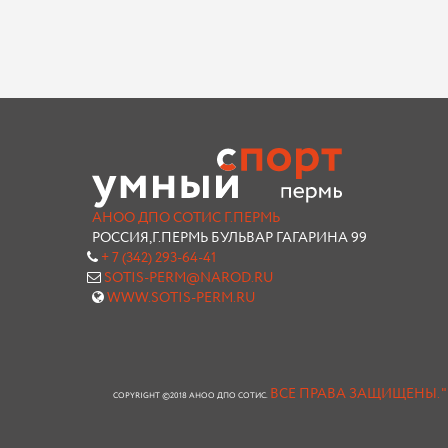
АНОО ДПО СОТИС Г.ПЕРМЬ
РОССИЯ,Г.ПЕРМЬ БУЛЬВАР ГАГАРИНА 99
+ 7 (342) 293-64-41
SOTIS-PERM@NAROD.RU
WWW.SOTIS-PERM.RU
ВСЕ ПРАВА ЗАЩИЩЕНЫ.
COPYRIGHT ©2018 АНОО ДПО СОТИС.