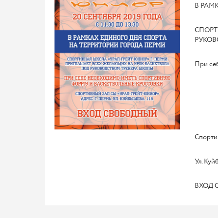
В РАМ
СПОРТ
РУКОВ
При се
Спорти
Ул. Куйб
ВХОД 