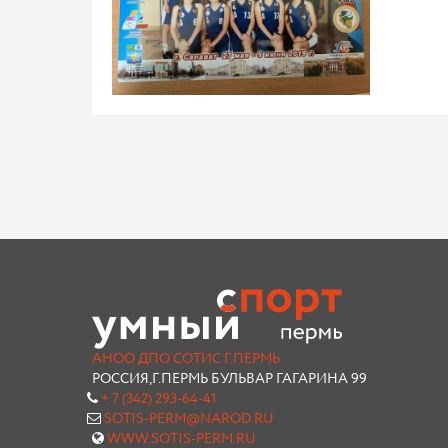
АНОО ДПО СОТИС Г.ПЕРМЬ
РОССИЯ,Г.ПЕРМЬ БУЛЬВАР ГАГАРИНА 99
+ 7 (342) 293-64-41
SOTIS-PERM@NAROD.RU
WWW.SOTIS-PERM.RU