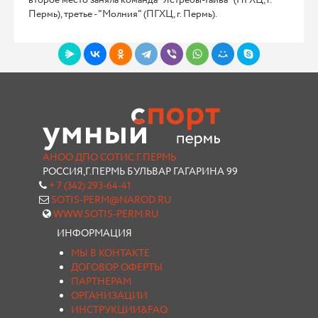
второе место заняла команда "Ястребы-Гайва" (ПГХЦ, г.
Пермь), третье - "Молния" (ПГХЦ, г. Пермь).
АНОО ДПО СОТИС Г.ПЕРМЬ
РОССИЯ,Г.ПЕРМЬ БУЛЬВАР ГАГАРИНА 99
+ 7 (342) 293-64-41
SOTIS-PERM@NAROD.RU
WWW.SOTIS-PERM.RU
ИНФОРМАЦИЯ
МЫ В КОНТАКТЕ
ДОГОВОР ОФЕРТЫ
ПАРТНЕРАМ
ОРГАНИЗАЦИИ
ИНСТРУКЦИИ&FAQ