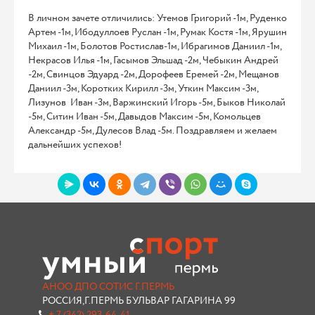
В личном зачете отличились: Утемов Григорий -1м, Руденко
Артем -1м, Ибодуллоев Руслан -1м, Румак Костя -1м, Ярушин
Михаил -1м, Болотов Ростислав-1м, Ибрагимов Даниил -1м,
Некрасов Илья -1м, Гасымов Эльшад -2м, Чебыкин Андрей
-2м, Свинцов Эдуард -2м, Дорофеев Еремей -2м, Мещанов
Даниил -3м, Коротких Кирилл -3м, Уткин Максим -3м,
Лизунов Иван -3м, Варжинский Игорь -5м, Быков Николай
-5м, Ситин Иван -5м, Давыдов Максим -5м, Комольцев
Александр -5м, Дулесов Влад -5м. Поздравляем и желаем
дальнейших успехов!
АНОО ДПО СОТИС Г.ПЕРМЬ
РОССИЯ,Г.ПЕРМЬ БУЛЬВАР ГАГАРИНА 99