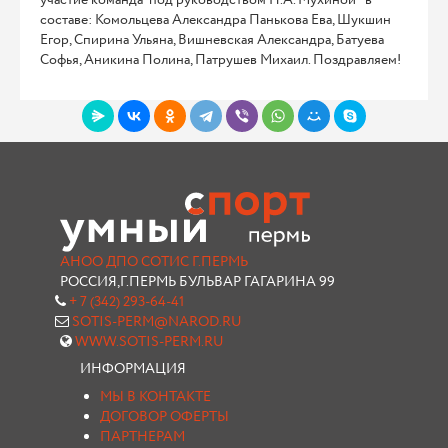
участие команда под руководством Н.А. Мухиной в
составе: Комольцева Александра Панькова Ева, Шукшин
Егор, Спирина Ульяна, Вишневская Александра, Батуева
Софья, Аникина Полина, Патрушев Михаил. Поздравляем!
АНОО ДПО СОТИС Г.ПЕРМЬ
РОССИЯ,Г.ПЕРМЬ БУЛЬВАР ГАГАРИНА 99
+ 7 (342) 293-64-41
SOTIS-PERM@NAROD.RU
WWW.SOTIS-PERM.RU
ИНФОРМАЦИЯ
МЫ В КОНТАКТЕ
ДОГОВОР ОФЕРТЫ
ПАРТНЕРАМ