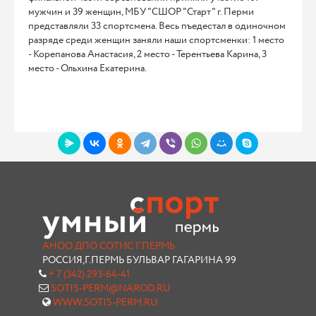
мужчин и 39 женщин, МБУ "СШОР "Старт" г. Перми
представляли 33 спортсмена. Весь пъедестал в одиночном
разряде среди женщин заняли наши спортсменки: 1 место
- Корепанова Анастасия, 2 место - Терентьева Карина, 3
место - Ольхина Екатерина.
АНОО ДПО СОТИС Г.ПЕРМЬ
РОССИЯ,Г.ПЕРМЬ БУЛЬВАР ГАГАРИНА 99
+ 7 (342) 293-64-41
SOTIS-PERM@NAROD.RU
WWW.SOTIS-PERM.RU