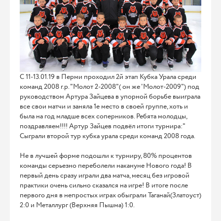
С 11-13.01.19 в Перми проходил 2й этап Кубка Урала среди
команд 2008 г.р. "Молот 2-2008"( он же 'Молот-2009") под
руководством Артура Зайцева в упорной борьбе выиграла
все свои матчи и заняла 1е место в своей группе, хоть и
была на год младше всех соперников. Ребята молодцы,
поздравляем!!!! Артур Зайцев подвёл итоги турнира:"
Сыграли второй тур кубка урала среди команд 2008 года.
Не в лучшей форме подошли к турниру, 80% процентов
команды серьезно переболели накануне Нового года! В
первый день сразу играли два матча, месяц без игровой
практики очень сильно сказался на игре! В итоге после
первого дня в непростых играх обыграли Таганай(Златоуст)
2:0 и Металлург (Верхняя Пышма) 1:0.