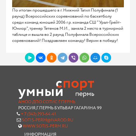
По итогам прошедшего в г. Нижний Тагил Полуфинала (1
раунд) Всероссийских соревнований по баскетболу
среди команд юношей 2006 г.р. команда СШ "Урал-Грейт-
Юниор", тренер Тетенов М.И., заняла 2 место в турнирной
таблице и вышла во 2 раунд Полуфинала Всероссийских
соревнований! Поздравляем команду! Верим в победу!
АНОО ДПО СОТИС Г.ПЕРМЬ
РОССИЯ,Г.ПЕРМЬ БУЛЬВАР ГАГАРИНА 99
+ 7 (342) 293-64-41
SOTIS-PERM@NAROD.RU
WWW.SOTIS-PERM.RU
ИНФОРМАЦИЯ