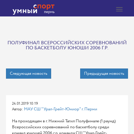
Toggle
navigat
ПОЛУФИНАЛ ВСЕРОССИЙСКИХ СОРЕВНОВАНИЙ
ПО БАСКЕТБОЛУ ЮНОШИ 2006 Г.Р.
Следующая новость
Предыдущая новость
24.01.2019 10:19
МАУ СШ "Урал-Грейт-Юниор" г. Перми
Автор:
На проходящем в г. Нижний Тагил Полуфинале (1 раунд)
Всероссийских соревнований по баскетболу среди
команд юношей 2006 г.р. команда СШ "Урал-Грейт-