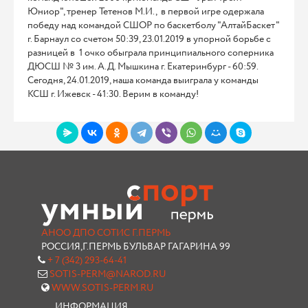
Юниор", тренер Тетенов М.И., в первой игре одержала
победу над командой СШОР по баскетболу "АлтайБаскет"
г. Барнаул со счетом 50:39, 23.01.2019 в упорной борьбе с
разницей в 1 очко обыграла принципиального соперника
ДЮСШ № 3 им. А.Д. Мышкина г. Екатеринбург - 60:59.
Сегодня, 24.01.2019, наша команда выиграла у команды
КСШ г. Ижевск - 41:30. Верим в команду!
АНОО ДПО СОТИС Г.ПЕРМЬ
РОССИЯ,Г.ПЕРМЬ БУЛЬВАР ГАГАРИНА 99
+ 7 (342) 293-64-41
SOTIS-PERM@NAROD.RU
WWW.SOTIS-PERM.RU
ИНФОРМАЦИЯ