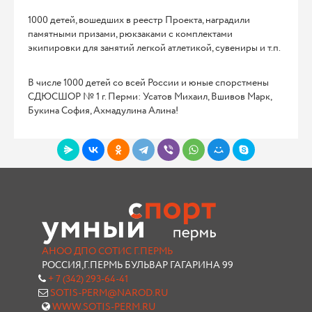
1000 детей, вошедших в реестр Проекта, наградили
памятными призами, рюкзаками с комплектами
экипировки для занятий легкой атлетикой, сувениры и т.п.
В числе 1000 детей со всей России и юные спорстмены
СДЮСШОР № 1 г. Перми: Усатов Михаил, Вшивов Марк,
Букина София, Ахмадулина Алина!
АНОО ДПО СОТИС Г.ПЕРМЬ
РОССИЯ,Г.ПЕРМЬ БУЛЬВАР ГАГАРИНА 99
+ 7 (342) 293-64-41
SOTIS-PERM@NAROD.RU
WWW.SOTIS-PERM.RU