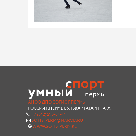
АНОО ДПО СОТИС Г.ПЕРМЬ
РОССИЯ,Г.ПЕРМЬ БУЛЬВАР ГАГАРИНА 99
+ 7 (342) 293-64-41
SOTIS-PERM@NAROD.RU
WWW.SOTIS-PERM.RU