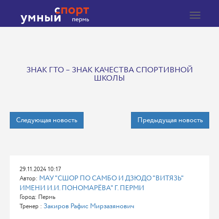
Toggle
navigat
ЗНАК ГТО – ЗНАК КАЧЕСТВА СПОРТИВНОЙ
ШКОЛЫ
Следующая новость
Предыдущая новость
29.11.2024 10:17
МАУ "СШОР ПО САМБО И ДЗЮДО "ВИТЯЗЬ"
Автор:
ИМЕНИ И.И. ПОНОМАРЁВА" Г. ПЕРМИ
Город: Пермь
Закиров Рафис Мирзазянович
Тренер :