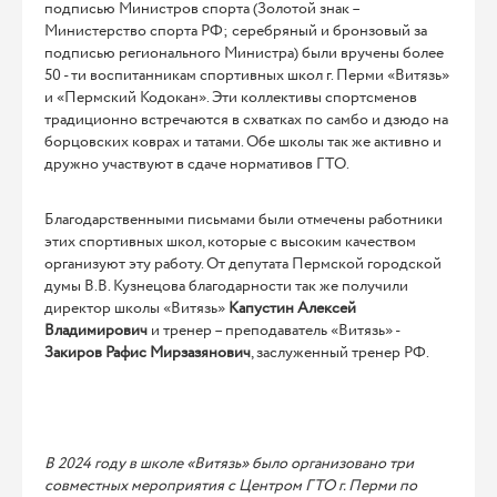
подписью Министров спорта (Золотой знак –
Министерство спорта РФ; серебряный и бронзовый за
подписью регионального Министра) были вручены более
50 - ти воспитанникам спортивных школ г. Перми «Витязь»
и «Пермский Кодокан». Эти коллективы спортсменов
традиционно встречаются в схватках по самбо и дзюдо на
борцовских коврах и татами. Обе школы так же активно и
дружно участвуют в сдаче нормативов ГТО.
Благодарственными письмами были отмечены работники
этих спортивных школ, которые с высоким качеством
организуют эту работу. От депутата Пермской городской
думы В.В. Кузнецова благодарности так же получили
директор школы «Витязь»
Капустин Алексей
Владимирович
и тренер – преподаватель «Витязь» -
Закиров Рафис Мирзазянович
, заслуженный тренер РФ.
В 2024 году в школе «Витязь» было организовано три
совместных мероприятия с Центром ГТО г. Перми по