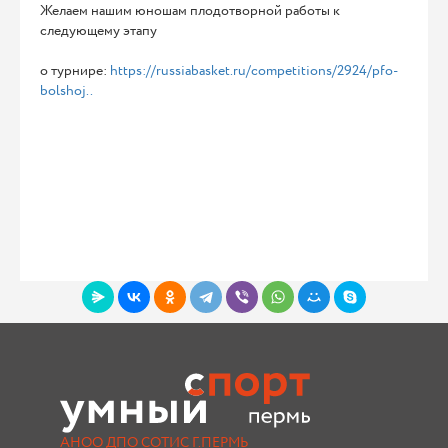
Желаем нашим юношам плодотворной работы к
следующему этапу
о турнире:
https://russiabasket.ru/competitions/2924/pfo-
bolshoj..
АНОО ДПО СОТИС Г.ПЕРМЬ