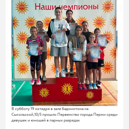
В субботу 19 октядря в зале бадминтона на
Сысольской,10/5 прошло Первенство города Перми среди
девушек и юношей в парных разрядах