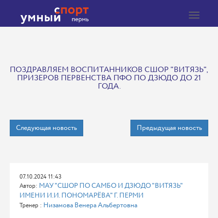
Toggle
navigat
ПОЗДРАВЛЯЕМ ВОСПИТАННИКОВ СШОР "ВИТЯЗЬ",
ПРИЗЕРОВ ПЕРВЕНСТВА ПФО ПО ДЗЮДО ДО 21
ГОДА.
Следующая новость
Предыдущая новость
07.10.2024 11:43
МАУ "СШОР ПО САМБО И ДЗЮДО "ВИТЯЗЬ"
Автор:
ИМЕНИ И.И. ПОНОМАРЁВА" Г. ПЕРМИ
Низамова Венера Альбертовна
Тренер :