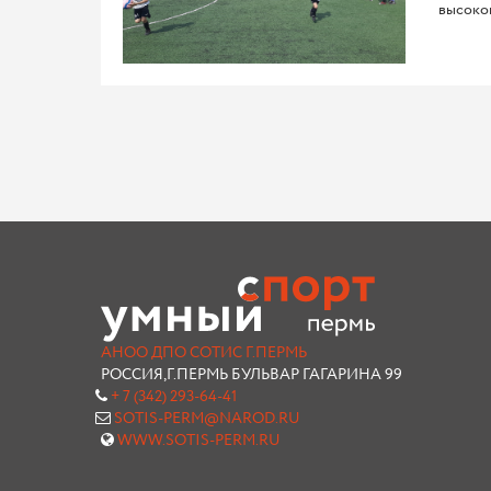
высоко
АНОО ДПО СОТИС Г.ПЕРМЬ
РОССИЯ,Г.ПЕРМЬ БУЛЬВАР ГАГАРИНА 99
+ 7 (342) 293-64-41
SOTIS-PERM@NAROD.RU
WWW.SOTIS-PERM.RU