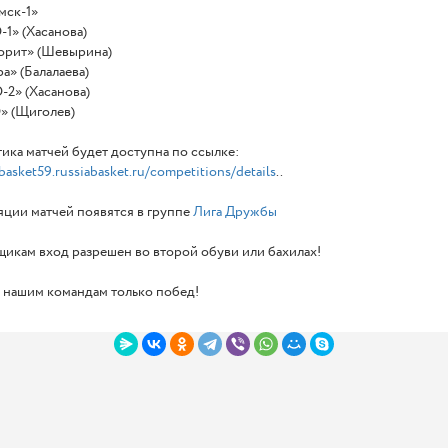
амск-1»
-1» (Хасанова)
ворит» (Шевырина)
ра» (Балалаева)
-2» (Хасанова)
Ю» (Щиголев)
ика матчей будет доступна по ссылке:
/basket59.russiabasket.ru/competitions/details
..
ции матчей появятся в группе
Лига Дружбы
икам вход разрешен во второй обуви или бахилах!
 нашим командам только побед!