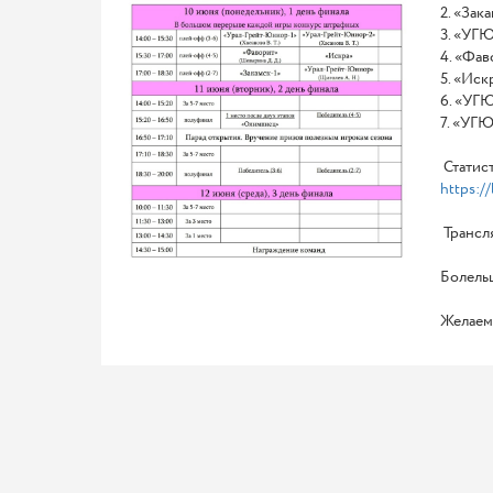
2. «Зак
3. «УГЮ
4. «Фа
5. «Иск
6. «УГЮ
7. «УГ
Статист
https:/
Трансля
Болельщ
Желаем