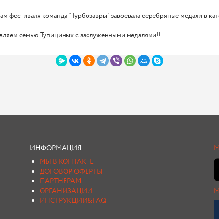
ам фестиваля команда "Турбозавры" завоевала серебряные медали в ка
вляем семью Тупициных с заслуженными медалями!!
ИНФОРМАЦИЯ
М
МЫ В КОНТАКТЕ
ДОГОВОР ОФЕРТЫ
ПАРТНЕРАМ
ОРГАНИЗАЦИИ
М
ИНСТРУКЦИИ&FAQ