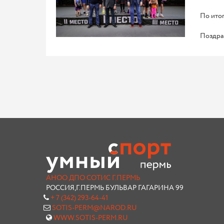
По итог
Поздра
АНОО ДПО СОТИС Г.ПЕРМЬ
РОССИЯ,Г.ПЕРМЬ БУЛЬВАР ГАГАРИНА 99
+ 7 (342) 293-64-41
SOTIS-PERM@NAROD.RU
WWW.SOTIS-PERM.RU