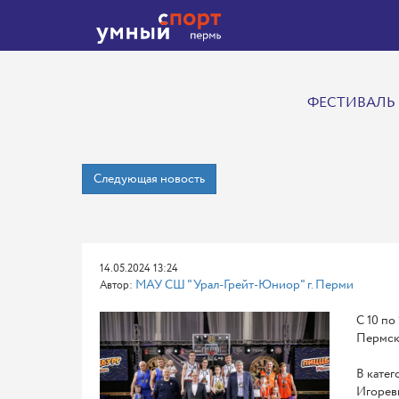
ФЕСТИВАЛЬ 
Следующая новость
14.05.2024 13:24
МАУ СШ "Урал-Грейт-Юниор" г. Перми
Автор:
С 10 по
Пермско
В катег
Игореви