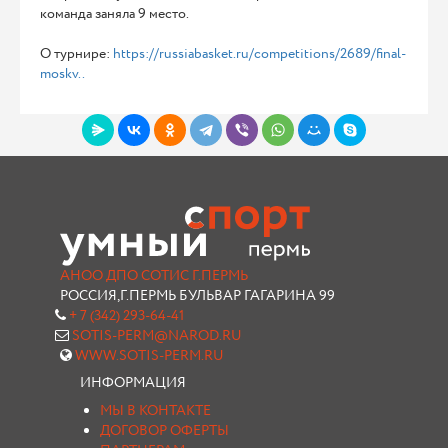
команда заняла 9 место.
О турнире:
https://russiabasket.ru/competitions/2689/final-
moskv..
АНОО ДПО СОТИС Г.ПЕРМЬ
РОССИЯ,Г.ПЕРМЬ БУЛЬВАР ГАГАРИНА 99
+ 7 (342) 293-64-41
SOTIS-PERM@NAROD.RU
WWW.SOTIS-PERM.RU
ИНФОРМАЦИЯ
МЫ В КОНТАКТЕ
ДОГОВОР ОФЕРТЫ