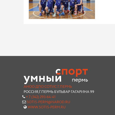
АНОО ДПО СОТИС Г.ПЕРМЬ
РОССИЯ,Г.ПЕРМЬ БУЛЬВАР ГАГАРИНА 99
+ 7 (342) 293-64-41
SOTIS-PERM@NAROD.RU
WWW.SOTIS-PERM.RU