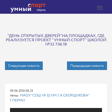
Toggle
navigat
"ДЕНЬ ОТКРЫТЫХ ДВЕРЕЙ"НА ПЛОЩАДКАХ, ГДЕ
РЕАЛИЗУЕТСЯ ПРОЕКТ "УМНЫЙ СПОРТ" ШКОЛОЙ
№32 7.06.18
Следующая новость
Предыдущая новость
09.06.2018 08:23
МАОУ "СОШ № 32 ИМ. Г.А.СБОРЩИКОВА"
Автор:
Г.ПЕРМИ