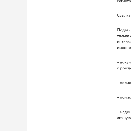
Регистр
Ссылка
Подать 
только
интерак
именно
– докум
о рожд
– полис
– полис
– медиц
личную 