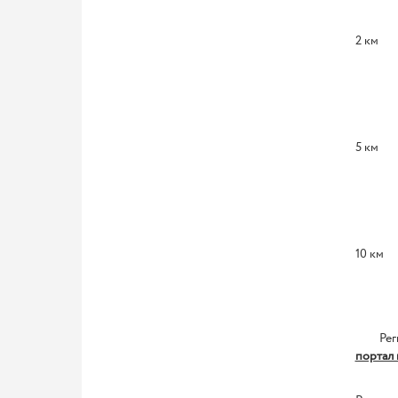
2 км
5 км
10 км
Регист
портал 