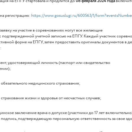
ация на ЕПГУ стартовала и продлится до
08 февраля 2024 года
включите
 на регистрацию:
https://www.gosuslugi.ru/600563/1/form?eventsNumbe
заявку на участие в соревнованиях могут все желающие
с подтвержденной учетной записью на ЕПГУ. Каждый участник соревн
тивной форме на ЕПГУ, затем предоставить оригиналы документов в де
:
ент, удостоверяющий личность (паспорт или свидетельство
ении);
 обязательного медицинского страхования;
 страхования жизни и здоровья от несчастных случаев;
инское заключение врача о допуске (участники до 17 лет включительно
подпись, подтверждающую персональную ответственность за свое здоро