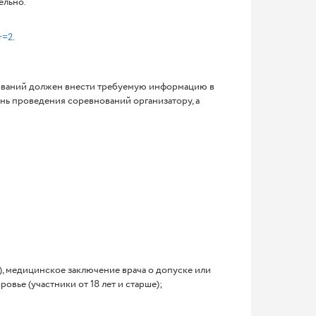
льно.
r=2
.
ований должен внести требуемую информацию в
нь проведения соревнований организатору, а
), медицинское заключение врача о допуске или
вье (участники от 18 лет и старше);