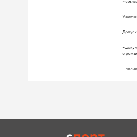
– согла
Участни
Допуск
– докум
о рожд
– полис