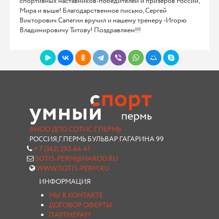
спортивных наставников-победителей и призеров России,
Мира и выше! Благодарственное письмо, Сергей
Викторович Сапегин вручил и нашему тренеру -Игорю
Владимировичу Титову! Поздравляем!!!
АНОО ДПО СОТИС Г.ПЕРМЬ
РОССИЯ,Г.ПЕРМЬ БУЛЬВАР ГАГАРИНА 99
+ 7 (342) 293-64-41
SOTIS-PERM@NAROD.RU
WWW.SOTIS-PERM.RU
ИНФОРМАЦИЯ
МЫ В КОНТАКТЕ
ДОГОВОР ОФЕРТЫ
ПАРТНЕРАМ