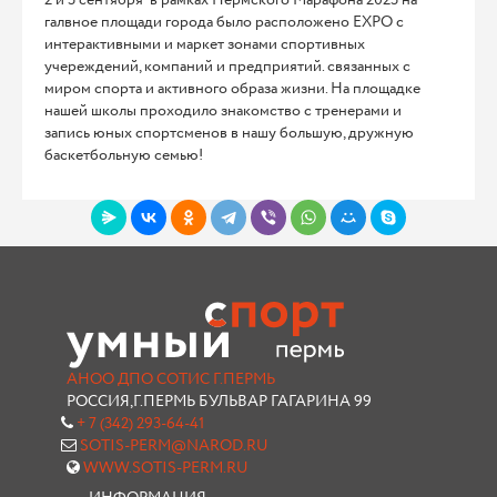
галвное площади города было расположено EXPO с
интерактивными и маркет зонами спортивных
учереждений, компаний и предприятий. связанных с
миром спорта и активного образа жизни. На площадке
нашей школы проходило знакомство с тренерами и
запись юных спортсменов в нашу большую, дружную
баскетбольную семью!
АНОО ДПО СОТИС Г.ПЕРМЬ
РОССИЯ,Г.ПЕРМЬ БУЛЬВАР ГАГАРИНА 99
+ 7 (342) 293-64-41
SOTIS-PERM@NAROD.RU
WWW.SOTIS-PERM.RU