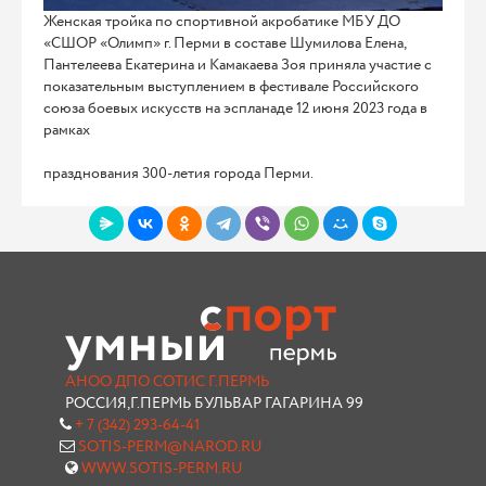
Женская тройка по спортивной акробатике МБУ ДО
«СШОР «Олимп» г. Перми в составе Шумилова Елена,
Пантелеева Екатерина и Камакаева Зоя приняла участие с
показательным выступлением в фестивале Российского
союза боевых искусств на эспланаде 12 июня 2023 года в
рамках
празднования 300-летия города Перми.
АНОО ДПО СОТИС Г.ПЕРМЬ
РОССИЯ,Г.ПЕРМЬ БУЛЬВАР ГАГАРИНА 99
+ 7 (342) 293-64-41
SOTIS-PERM@NAROD.RU
WWW.SOTIS-PERM.RU