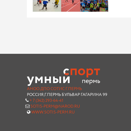
АНОО ДПО СОТИС Г.ПЕРМЬ
РОССИЯ,Г.ПЕРМЬ БУЛЬВАР ГАГАРИНА 99
+ 7 (342) 293-64-41
SOTIS-PERM@NAROD.RU
WWW.SOTIS-PERM.RU