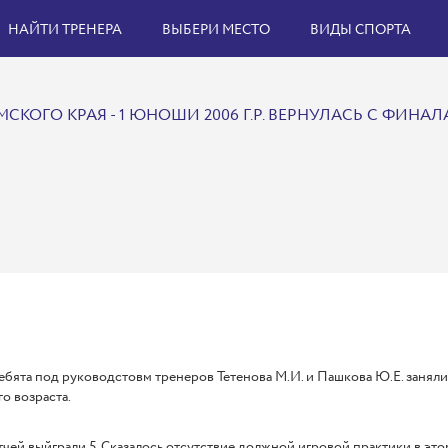
НАЙТИ ТРЕНЕРА
ВЫБЕРИ МЕСТО
ВИДЫ СПОРТА
КОГО КРАЯ - 1 ЮНОШИ 2006 Г.Р. ВЕРНУЛАСЬ С ФИНАЛ
бята под руководстовм тренеров Тетенова М.И. и Пашкова Ю.Е. заняли
го возраста.
тчей выйграли 5. Сказалось отсутствие должной игровой практики в это