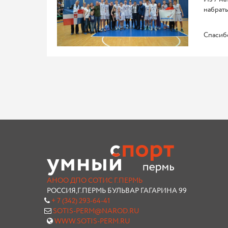
набрат
Спасибо
АНОО ДПО СОТИС Г.ПЕРМЬ
РОССИЯ,Г.ПЕРМЬ БУЛЬВАР ГАГАРИНА 99
+ 7 (342) 293-64-41
SOTIS-PERM@NAROD.RU
WWW.SOTIS-PERM.RU