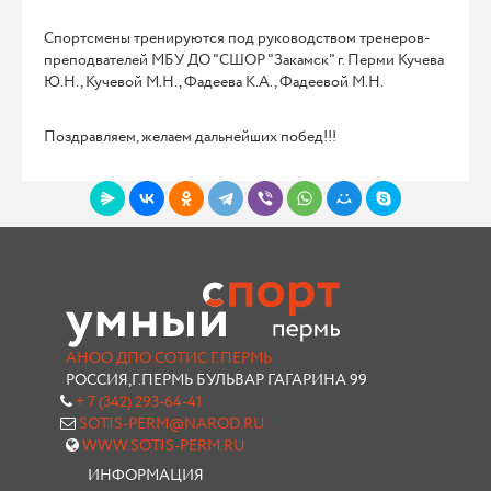
Спортсмены тренируются под руководством тренеров-
преподвателей МБУ ДО "СШОР "Закамск" г. Перми Кучева
Ю.Н., Кучевой М.Н., Фадеева К.А., Фадеевой М.Н.
Поздравляем, желаем дальнейших побед!!!
АНОО ДПО СОТИС Г.ПЕРМЬ
РОССИЯ,Г.ПЕРМЬ БУЛЬВАР ГАГАРИНА 99
+ 7 (342) 293-64-41
SOTIS-PERM@NAROD.RU
WWW.SOTIS-PERM.RU
ИНФОРМАЦИЯ