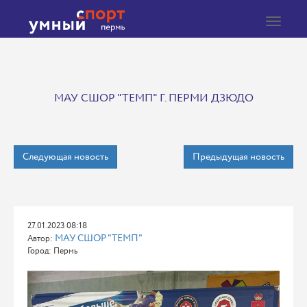
Toggle
navigat
МАУ СШОР "ТЕМП" Г. ПЕРМИ ДЗЮДО
Следующая новость
Предыдущая новость
27.01.2023 08:18
МАУ СШОР "ТЕМП"
Автор:
Город: Пермь