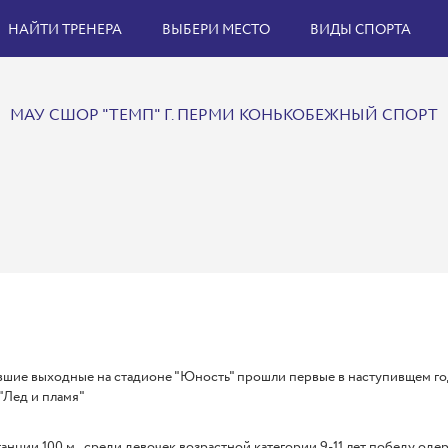
НАЙТИ ТРЕНЕРА
ВЫБЕРИ МЕСТО
ВИДЫ СПОРТА
МАУ СШОР "ТЕМП" Г. ПЕРМИ КОНЬКОБЕЖНЫЙ СПОРТ
вшие выходные на стадионе "Юность" прошли первые в наступивщем г
"Лед и пламя"
анции 100 м., среди девочек возрастной категории 9-11 лет победу о