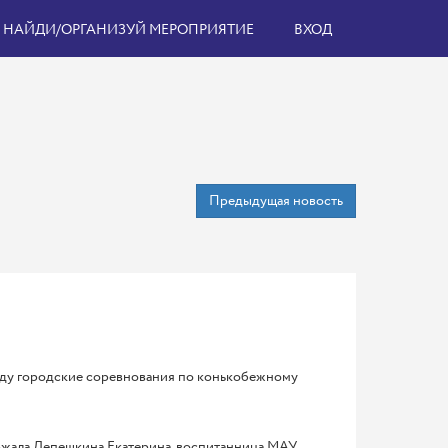
НАЙДИ/ОРГАНИЗУЙ МЕРОПРИЯТИЕ
ВХОД
Предыдущая новость
оду городские соревнования по конькобежному
держала Лепешкина Екатерина, воспитанница МАУ