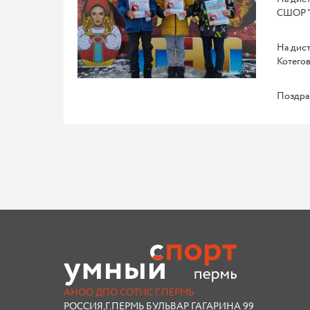
СШОР "
На дист
Котегов
Поздра
АНОО ДПО СОТИС Г.ПЕРМЬ
РОССИЯ,Г.ПЕРМЬ БУЛЬВАР ГАГАРИНА 99