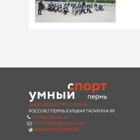
АНОО ДПО СОТИС Г.ПЕРМЬ
РОССИЯ,Г.ПЕРМЬ БУЛЬВАР ГАГАРИНА 99
+ 7 (342) 293-64-41
SOTIS-PERM@NAROD.RU
WWW.SOTIS-PERM.RU