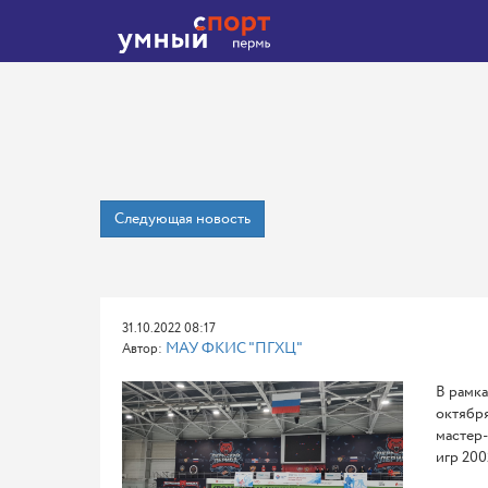
Следующая новость
31.10.2022 08:17
МАУ ФКИС "ПГХЦ"
Автор:
В рамка
октября
мастер
игр 200