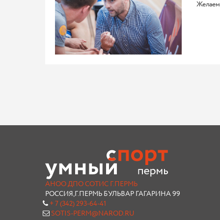
Желаем
АНОО ДПО СОТИС Г.ПЕРМЬ
РОССИЯ,Г.ПЕРМЬ БУЛЬВАР ГАГАРИНА 99
+ 7 (342) 293-64-41
SOTIS-PERM@NAROD.RU