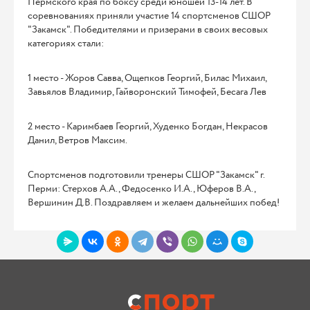
Пермского края по боксу среди юношей 13-14 лет. В
соревнованиях приняли участие 14 спортсменов СШОР
"Закамск". Победителями и призерами в своих весовых
категориях стали:
1 место - Жоров Савва, Ощепков Георгий, Билас Михаил,
Завьялов Владимир, Гайворонский Тимофей, Бесага Лев
2 место - Каримбаев Георгий, Худенко Богдан, Некрасов
Данил, Ветров Максим.
Спортсменов подготовили тренеры СШОР "Закамск" г.
Перми: Стерхов А.А., Федосенко И.А., Юферов В.А.,
Вершинин Д.В. Поздравляем и желаем дальнейших побед!