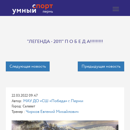
Toggle
navigat
"ЛЕГЕНДА - 2011" П О Б Е Д А!!!!!!!!!
Следующая новость
Предыдущая новость
22.03.2022 09:47
МАУ ДО «СШ «Победа» г. Перми
Автор:
Город: Салават
Чирков Евгений Михайлович
Тренер :