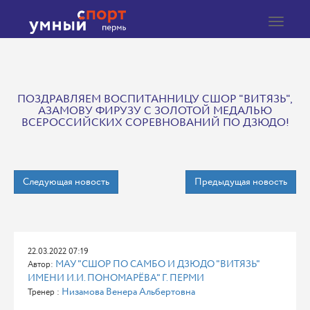
Toggle
navigat
ПОЗДРАВЛЯЕМ ВОСПИТАННИЦУ СШОР "ВИТЯЗЬ",
АЗАМОВУ ФИРУЗУ С ЗОЛОТОЙ МЕДАЛЬЮ
ВСЕРОССИЙСКИХ СОРЕВНОВАНИЙ ПО ДЗЮДО!
Следующая новость
Предыдущая новость
22.03.2022 07:19
МАУ "СШОР ПО САМБО И ДЗЮДО "ВИТЯЗЬ"
Автор:
ИМЕНИ И.И. ПОНОМАРЁВА" Г. ПЕРМИ
Низамова Венера Альбертовна
Тренер :