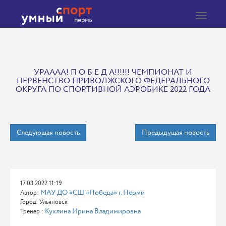
Toggle
navigat
УРАААА! П О Б Е Д А!!!!!! ЧЕМПИОНАТ И
ПЕРВЕНСТВО ПРИВОЛЖСКОГО ФЕДЕРАЛЬНОГО
ОКРУГА ПО СПОРТИВНОЙ АЭРОБИКЕ 2022 ГОДА
Следующая новость
Предыдущая новость
17.03.2022 11:19
МАУ ДО «СШ «Победа» г. Перми
Автор:
Город: Ульяновск
Куклина Ирина Владимировна
Тренер :