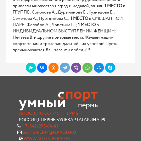
привезли множество наград и медалей, заняли
1 МЕСТО
в
ГРУППЕ: Соколова А., Дурыманова Е., Кузнецова Е.,
Семенова А., Нуртдинова С.;
1 МЕСТО
в СМЕШАННОЙ
ПАРЕ: Желобов А., Лопатина П.;
1 МЕСТО
в
ИНДИВИДУАЛЬНОМ ВЫСТУПЛЕНИИ ЖЕНЩИН:
Нечаева В. и другие призовые места. Желаем нашим
спортсменам и тренерам дальнейших успехов! Пусть
преумножаются Ваш талант и победы!!!
АНОО ДПО СОТИС Г.ПЕРМЬ
РОССИЯ,Г.ПЕРМЬ БУЛЬВАР ГАГАРИНА 99
+ 7 (342) 293-64-41
SOTIS-PERM@NAROD.RU
WWW.SOTIS-PERM.RU