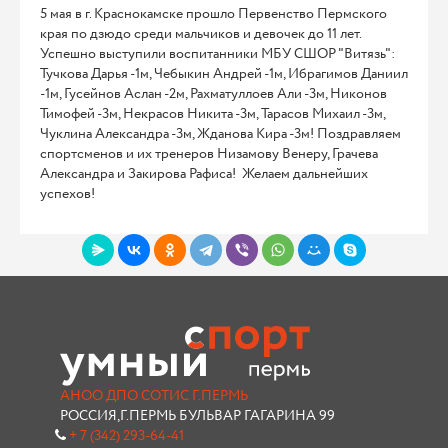
5 мая в г. Краснокамске прошло Первенство Пермского
края по дзюдо среди мальчиков и девочек до 11 лет.
Успешно выступили воспитанники МБУ СШОР "Витязь":
Тучкова Дарья -1м, Чебыкин Андрей -1м, Ибрагимов Даниил
-1м, Гусейнов Аслан -2м, Рахматуллоев Али -3м, Никонов
Тимофей -3м, Некрасов Никита -3м, Тарасов Михаил -3м,
Чуклина Александра -3м, Жданова Кира -3м! Поздравляем
спортсменов и их тренеров Низамову Венеру, Грачева
Александра и Закирова Рафиса! Желаем дальнейших
успехов!
АНОО ДПО СОТИС Г.ПЕРМЬ
РОССИЯ,Г.ПЕРМЬ БУЛЬВАР ГАГАРИНА 99
+ 7 (342) 293-64-41