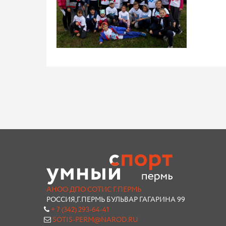
АНОО ДПО СОТИС Г.ПЕРМЬ
РОССИЯ,Г.ПЕРМЬ БУЛЬВАР ГАГАРИНА 99
+ 7 (342) 293-64-41
SOTIS-PERM@NAROD.RU