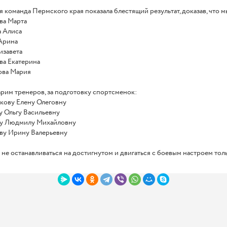
 команда Пермского края показала блестящий результат, доказав, что м
ва Марта
а Алиса
Арина
изавета
ва Екатерина
ова Мария
рим тренеров, за подготовку спортсменок:
кову Елену Олеговну
 Ольгу Васильевну
у Людмилу Михайловну
ву Ирину Валерьевну
не останавливаться на достигнутом и двигаться с боевым настроем толь