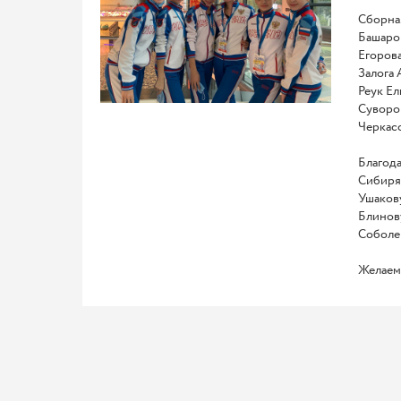
Сборная
Башаро
Егоров
Залога 
Реук Ел
Суворо
Черкас
Благода
Сибиря
Ушакову
Блинов
Соболе
⠀
Желаем 