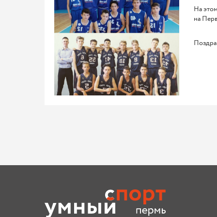
На этом
на Перв
Поздрав