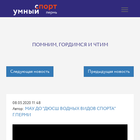
Toggle
navigat
ПОМНИМ, ГОРДИМСЯ И ЧТИМ
Следующая новость
Предыдущая новость
08.05.2020 11:48
МАУ ДО "ДЮСШ ВОДНЫХ ВИДОВ СПОРТА"
Автор:
Г.ПЕРМИ