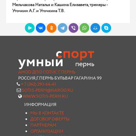
Мельчакова Наталья и Кашина Елизавета, тренеры -
Уточкин А.Г. и Уточкина Т.В.
АНОО ДПО СОТИС Г.ПЕРМЬ
РОССИЯ,Г.ПЕРМЬ БУЛЬВАР ГАГАРИНА 99
+ 7 (342) 293-64-41
SOTIS-PERM@NAROD.RU
WWW.SOTIS-PERM.RU
ИНФОРМАЦИЯ
МЫ В КОНТАКТЕ
ДОГОВОР ОФЕРТЫ
ПАРТНЕРАМ
ОРГАНИЗАЦИИ