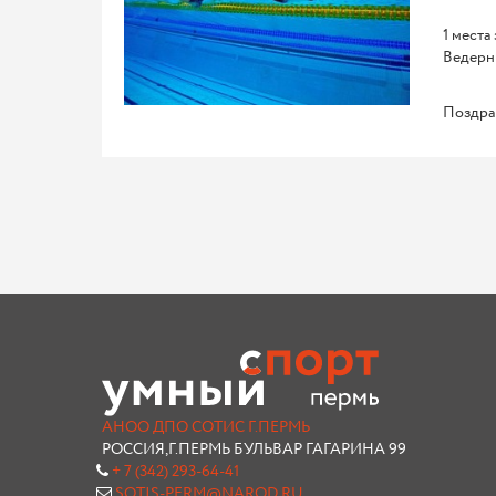
1 места
Ведерни
Поздра
АНОО ДПО СОТИС Г.ПЕРМЬ
РОССИЯ,Г.ПЕРМЬ БУЛЬВАР ГАГАРИНА 99
+ 7 (342) 293-64-41
SOTIS-PERM@NAROD.RU