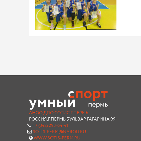
АНОО ДПО СОТИС Г.ПЕРМЬ
РОССИЯ,Г.ПЕРМЬ БУЛЬВАР ГАГАРИНА 99
+ 7 (342) 293-64-41
SOTIS-PERM@NAROD.RU
WWW.SOTIS-PERM.RU