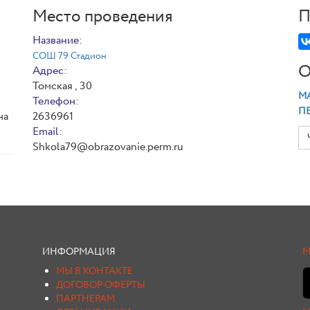
Место проведения
П
Название:
СОШ 79 Стадион
О
Адрес:
Томская , 30
МА
Телефон:
П
на
2636961
Email:
Shkola79@obrazovanie.perm.ru
ИНФОРМАЦИЯ
М
МЫ В КОНТАКТЕ
ДОГОВОР ОФЕРТЫ
ПАРТНЕРАМ