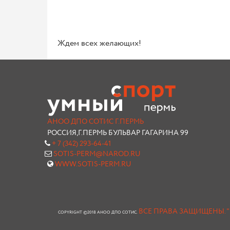
Ждем всех желающих!
АНОО ДПО СОТИС Г.ПЕРМЬ
РОССИЯ,Г.ПЕРМЬ БУЛЬВАР ГАГАРИНА 99
+ 7 (342) 293-64-41
SOTIS-PERM@NAROD.RU
WWW.SOTIS-PERM.RU
ВСЕ ПРАВА ЗАЩИЩЕНЫ.
COPYRIGHT ©2018 АНОО ДПО СОТИС.