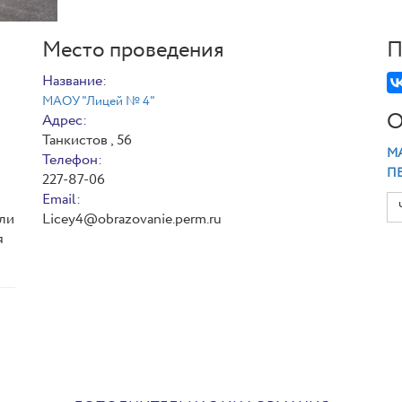
Место проведения
П
Название:
МАОУ "Лицей № 4"
О
Адрес:
Танкистов , 56
МА
Телефон:
П
227-87-06
Email:
ели
Licey4@obrazovanie.perm.ru
я