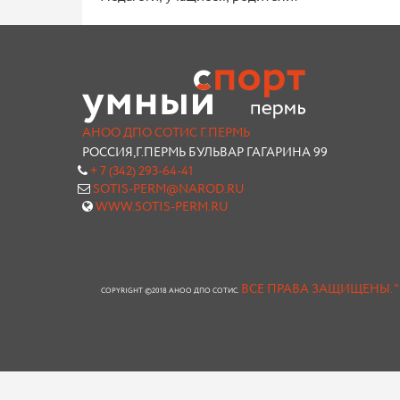
АНОО ДПО СОТИС Г.ПЕРМЬ
РОССИЯ,Г.ПЕРМЬ БУЛЬВАР ГАГАРИНА 99
+ 7 (342) 293-64-41
SOTIS-PERM@NAROD.RU
WWW.SOTIS-PERM.RU
ВСЕ ПРАВА ЗАЩИЩЕНЫ.
COPYRIGHT ©2018 АНОО ДПО СОТИС.