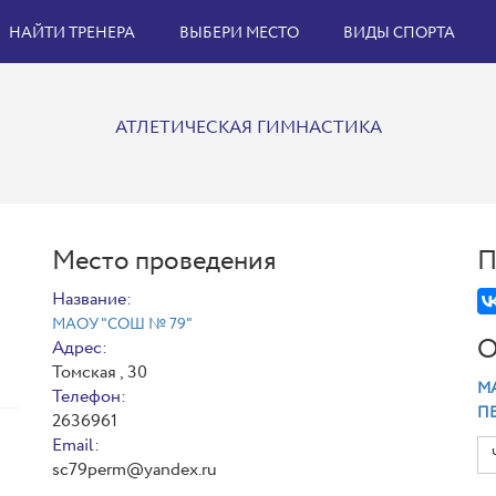
НАЙТИ ТРЕНЕРА
ВЫБЕРИ МЕСТО
ВИДЫ СПОРТА
АТЛЕТИЧЕСКАЯ ГИМНАСТИКА
Место проведения
П
Название:
МАОУ "СОШ № 79"
О
Адрес:
Томская , 30
МА
Телефон:
П
2636961
Email:
sc79perm@yandex.ru