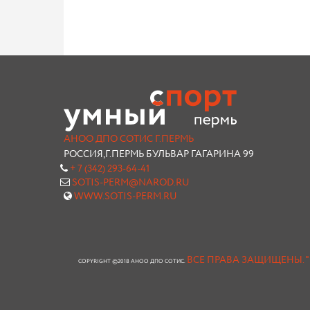
АНОО ДПО СОТИС Г.ПЕРМЬ
РОССИЯ,Г.ПЕРМЬ БУЛЬВАР ГАГАРИНА 99
+ 7 (342) 293-64-41
SOTIS-PERM@NAROD.RU
WWW.SOTIS-PERM.RU
ВСЕ ПРАВА ЗАЩИЩЕНЫ.
COPYRIGHT ©2018 АНОО ДПО СОТИС.